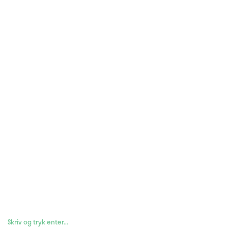
RADIKALE AALBORG
Ring til formanden: 42 32 36 66
Formanden: aalborg@radikale.dk
RADIKALE AALBORG
Facebook
Meld dig ind
RADIKALE AALBORG
Søg og find