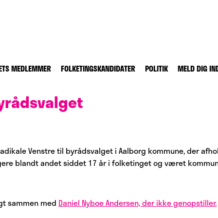
ETS MEDLEMMER
FOLKETINGSKANDIDATER
POLITIK
MELD DIG IN
byrådsvalget
dikale Venstre til byrådsvalget i Aalborg kommune, der afho
gere blandt andet siddet 17 år i folketinget og været kommu
valgt sammen med
Daniel Nyboe Andersen, der ikke genopstiller.