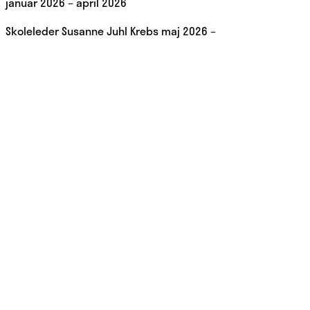
januar 2026 – april 2026
Skoleleder Susanne Juhl Krebs maj 2026 –
RADIKALE AALBORG
Ring til formanden: 42 32 36 66
Formanden: aalborg@radikale.dk
RADIKALE AALBORG
Facebook
Meld dig ind